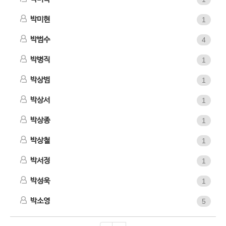
박미현
1
박범수
4
박병직
1
박상범
1
박상서
1
박상종
1
박상철
1
박서정
1
박성욱
1
박소영
5