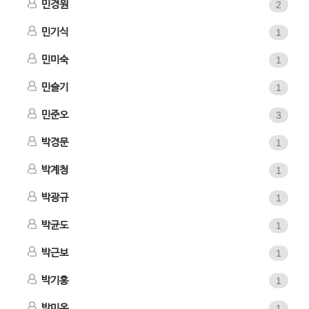
민경원
2
민기식
1
민미숙
1
민슬기
1
민준오
3
박경문
1
박계청
1
박광규
1
박균도
1
박근보
1
박기홍
1
박미옥
1