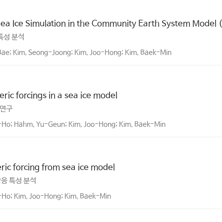
 Sea Ice Simulation in the Community Earth System Model
특성 분석
Bae; Kim, Seong-Joong; Kim, Joo-Hong; Kim, Baek-Min
eric forcings in a sea ice model
 연구
-Ho; Hahm, Yu-Geun; Kim, Joo-Hong; Kim, Baek-Min
ric forcing from sea ice model
응 특성 분석
-Ho; Kim, Joo-Hong; Kim, Baek-Min