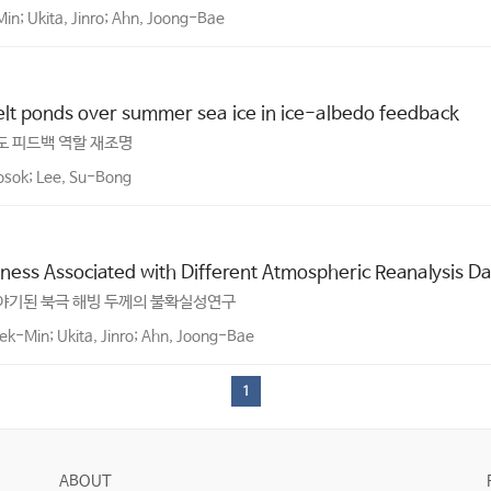
in; Ukita, Jinro; Ahn, Joong-Bae
elt ponds over summer sea ice in ice-albedo feedback
도 피드백 역할 재조명
sok; Lee, Su-Bong
ckness Associated with Different Atmospheric Reanalysis D
해 야기된 북극 해빙 두께의 불확실성연구
ek-Min; Ukita, Jinro; Ahn, Joong-Bae
1
ABOUT