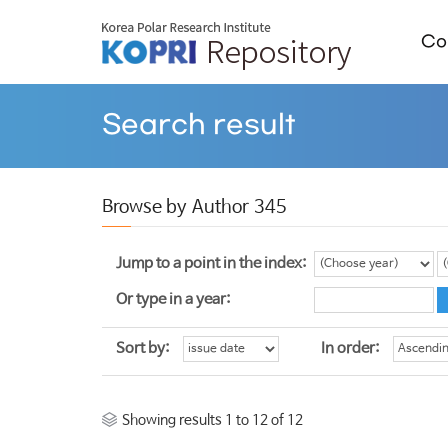
Col
Search result
Browse by Author 345
Jump to a point in the index:
Or type in a year:
Sort by:
In order:
Showing results 1 to 12 of 12