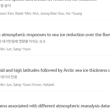
반응 분석
Yoon; Kim, Baek-Min; Ahn, Joong Bae; Koo, Ho-Young
a atmospheric responses to sea ice reduction over the Ba
 대기반응에 영향을 미치는 요소
Min; Jun, Sang-Yoon
 and high latitudes followed by Arctic sea ice thickness d
 대기의 반응
Min; Jun, Sang-Yoon; Kwon, Hataek
ckness associated with different atmospheric reanalysis dat