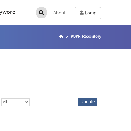
yword
About
Login
KOPRI Repository