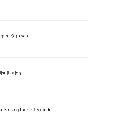
rents-Kara sea
istribution
asets using the CICE5 model