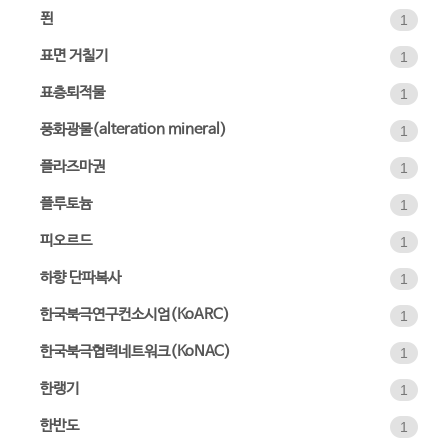
푄
1
표면 거칠기
1
표층퇴적물
1
풍화광물(alteration mineral)
1
플라즈마권
1
플루토늄
1
피오르드
1
하향 단파복사
1
한국북극연구컨소시엄(KoARC)
1
한국북극협력네트워크(KoNAC)
1
한랭기
1
한반도
1