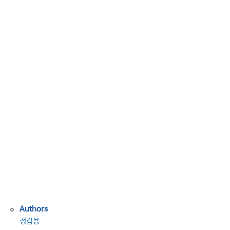
8
차)
캐
나
다
북
극
수
역
과
북
서
항
로
분
쟁
Authors
정갑용