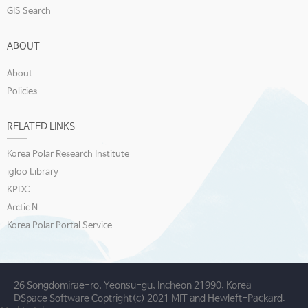
GIS Search
ABOUT
About
Policies
RELATED LINKS
Korea Polar Research Institute
igloo Library
KPDC
Arctic N
Korea Polar Portal Service
26 Songdomirae-ro, Yeonsu-gu, Incheon 21990, Korea
DSpace Software Coptright(c) 2021 MIT and Hewleft-Packard.