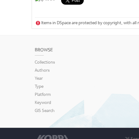
Items in DSpace are protected by copyright, with all 
BROWSE
Collections
Authors
Year
Type
Platform
Keyword
GIS Search