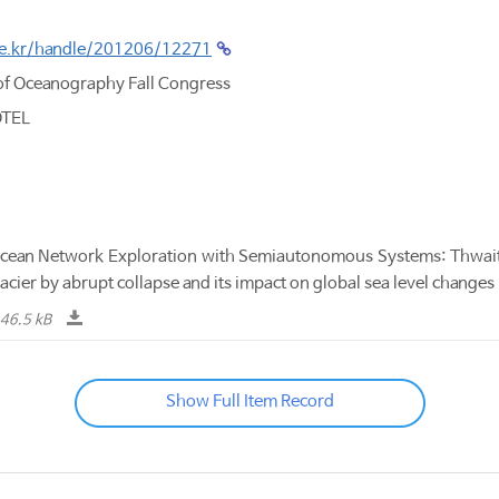
.re.kr/handle/201206/12271
of Oceanography Fall Congress
OTEL
ean Network Exploration with Semiautonomous Systems: Thwait
Glacier by abrupt collapse and its impact on global sea level cha
46.5 kB
Show Full Item Record