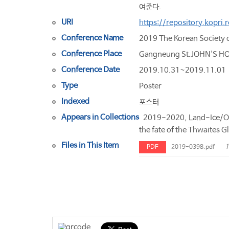
여준다.
URI
https://repository.kopri
Conference Name
2019 The Korean Society 
Conference Place
Gangneung St.JOHN'S H
Conference Date
2019.10.31~2019.11.01
Type
Poster
Indexed
포스터
Appears in Collections
2019-2020, Land-Ice/Oc
the fate of the Thwaites 
Files in This Item
1
PDF
2019-0398.pdf