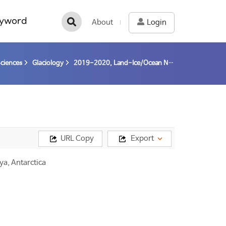
yword
About
Login
Sciences
Glaciology
2019-2020, Land-Ice/Ocean Network Exploration with Semiautonomous Systems: Thwaites Glacier (LIONESS/TG) - Toward understanding the fate of the Thwaites Glacier by abrupt collapse and its impact on global sea level changes - (19-20) / Lee, Won Sang
URL Copy
Export
ya, Antarctica