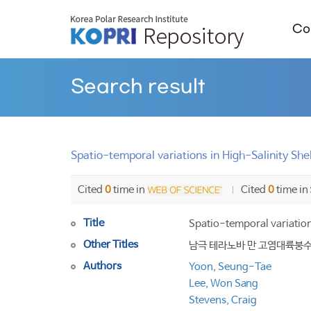
Col
Search result
Spatio-temporal variations in High-Salinity She
Cited
0
time in
Cited
0
time in
Title
Spatio-temporal variation
Other Titles
남극 테라노바 만 고염대륙붕수
Authors
Yoon, Seung-Tae
Lee, Won Sang
Stevens, Craig