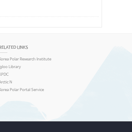
RELATED LINKS
Korea Polar Research Institute
igloo Library
KPDC
Arctic N
Korea Polar Portal Service