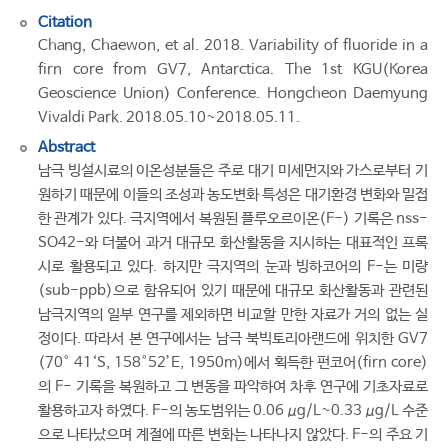
Citation
Chang, Chaewon, et al. 2018. Variability of fluoride in a
firn core from GV7, Antarctica. The 1st KGU(Korea
Geoscience Union) Conference. Hongcheon Daemyung
Vivaldi Park. 2018.05.10~2018.05.11.
Abstract
남극 빙설시료의 이온성분들은 주로 대기 미세먼지와 가스로부터 기
원하기 때문에 이들의 조성과 농도변화 특성은 대기환경 변화와 밀접
한 관계가 있다. 극지역에서 복원된 플루오르이온(F-) 기록은 nss-
SO42-와 더불어 과거 대규모 화산활동을 지시하는 대표적인 프록
시로 활용되고 있다. 하지만 극지역의 눈과 빙하코어의 F-는 미량
(sub-ppb)으로 함유되어 있기 때문에 대규모 화산활동과 관련된
남극지역의 일부 연구를 제외하면 비교할 만한 자료가 거의 없는 실
정이다. 따라서 본 연구에서는 남극 북빅토리아랜드에 위치한 GV7
(70° 41‘S, 158°52’E, 1950m)에서 획득한 펀코어(firn core)
의 F- 기록을 복원하고 그 변동을 파악하여 차후 연구에 기초자료로
활용하고자 하였다. F-의 농도범위는 0.06 μg/L~0.33 μg/L 수준
으로 나타났으며 계절에 따른 변화는 나타나지 않았다. F-의 주요 기