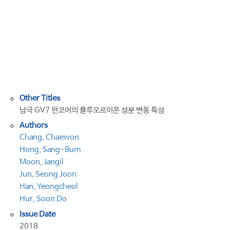
in
a
firn
core
from
GV7,
Antarctica
Other Titles
남극 GV7 펀코어의 플루오르이온 성분 변동 특성
Authors
Chang, Chaewon
Hong, Sang-Bum
Moon, Jangil
Jun, Seong Joon
Han, Yeongcheol
Hur, Soon Do
Issue Date
2018