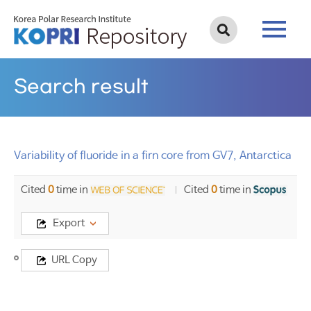
Search result
Variability of fluoride in a firn core from GV7, Antarctica
Cited
0
time in
Cited
0
time in
Export
Title
URL Copy
Variability
of
fluoride