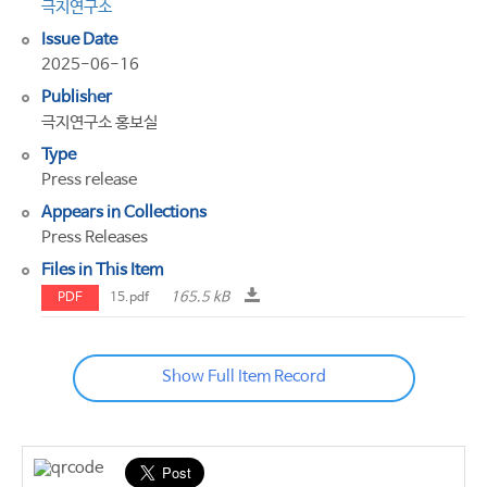
극지연구소
Issue Date
2025-06-16
Publisher
극지연구소 홍보실
Type
Press release
Appears in Collections
Press Releases
Files in This Item
165.5 kB
PDF
15.pdf
Show Full Item Record