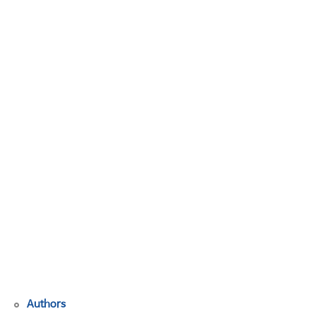
로
여
는
지
속
가
능
한
북
극
항
로
토
론
회
개
최
Authors