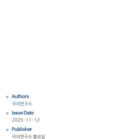
북
단
이
녹
색
으
로
바
뀌
는
이
유
Authors
극지연구소
Issue Date
2025-11-12
Publisher
극지연구소 홍보실