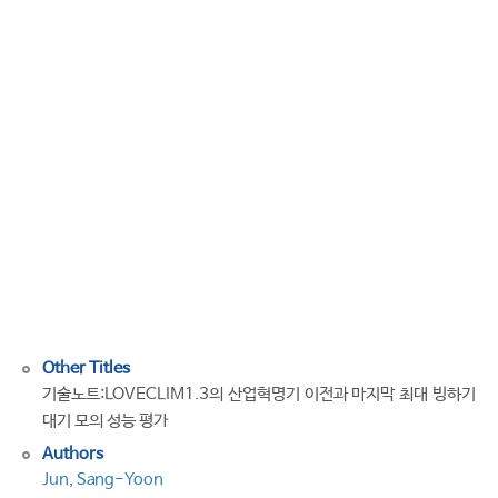
Note:
Evaluation
of
LOVECLIM
1.3
for
simulatingatmosphere
during
preindustrial
and
Last
Glacial
Maximumperiods
Other Titles
기술노트:LOVECLIM1.3의 산업혁명기 이전과 마지막 최대 빙하기
대기 모의 성능 평가
Authors
Jun, Sang-Yoon