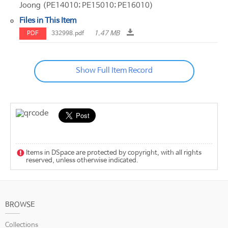
Joong (PE14010; PE15010; PE16010)
Files in This Item
1.47 MB
PDF
332998.pdf
Show Full Item Record
Items in DSpace are protected by copyright, with all rights
reserved, unless otherwise indicated.
BROWSE
Collections