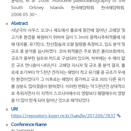
윤숙희, et al. 2008. Holocene paleoceanography of the
South Orkney Islands. 한국해양학회. 한국해양학회.
2008.05.30~.
Abstract
서남극의 사우스 오크니 제도에서 홀로세 동안에 일어난 고해양 및
고기후 환경을 복원하기 위하여 길이 5.3m의 중력시추퇴적물에 대
해 대자율, 유기탄소, 탄산칼슘과 오팔 함량을 측정하고, 입도 분석 및
규조 종 분석을 실시하였다. 코어 퇴적물은 주로 밝은 올리브회색의,
규조가 풍부한 실트와 머드로 구성되어 있으며, 하부에는 수 매의 얇
은 규조 연니층이 나타난다. 고해양 지시자 및 규조 종 분석 결과, 홀
로세 초기부터 약 5천년 전까지는 해빙이 적고 유기물 중 규조가 우세
한 환경이었다가 그 이후로는 해빙이 증가하고 규조 외의 다른 유기
물 성분도 많아졌음이 밝혀졌다. 이러한 변화는 약 5천년전 상대적으
로 추워지면서 이 지역이 스코시아해수의 영향보다 웨델해수의 영향
을 더 많이 받게 되어 일어난 것으로 해석되었다.
URI
https://repository.kopri.re.kr/handle/201206/7837
Conference Name