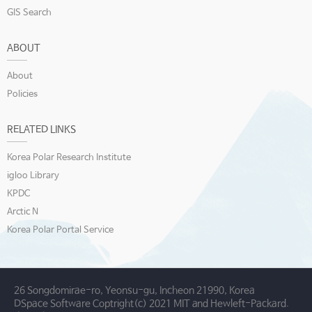
GIS Search
ABOUT
About
Policies
RELATED LINKS
Korea Polar Research Institute
igloo Library
KPDC
Arctic N
Korea Polar Portal Service
26 Songdomirae-ro, Yeonsu-gu, Incheon 21990, Korea
DSpace Software Coptright(c) 2021 MIT and Hewleft-Packard.