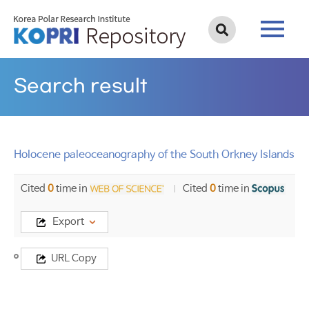
Search result
Holocene paleoceanography of the South Orkney Islands
Cited
0
time in
Cited
0
time in
Export
Title
URL Copy
Holocene
paleoceanography
of