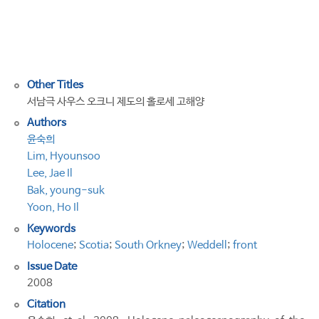
the
South
Orkney
Islands
Other Titles
서남극 사우스 오크니 제도의 홀로세 고해양
Authors
윤숙희
Lim, Hyounsoo
Lee, Jae Il
Bak, young-suk
Yoon, Ho Il
Keywords
Holocene
;
Scotia
;
South Orkney
;
Weddell
;
front
Issue Date
2008
Citation