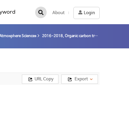
yword
About
Login
Atmosphere Sciences
2016-2018, Organic carbon transfer across the river-sea interface: a case study in Geum and Sumjin river systems (16-18) / Kim, Junghyun
URL Copy
Export