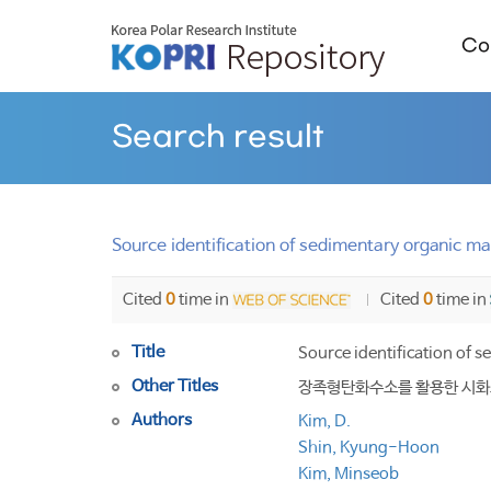
Col
Search result
Source identification of sedimentary organic m
Cited
0
time in
Cited
0
time in
Title
Source identification of 
Other Titles
장족형탄화수소를 활용한 시화호
Authors
Kim, D.
Shin, Kyung-Hoon
Kim, Minseob