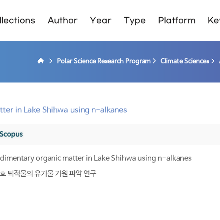
lections
Author
Year
Type
Platform
Ke
Polar Science Research Program
Climate Sciences
atter in Lake Shihwa using n-alkanes
sedimentary organic matter in Lake Shihwa using n-alkanes
 퇴적물의 유기물 기원 파악 연구