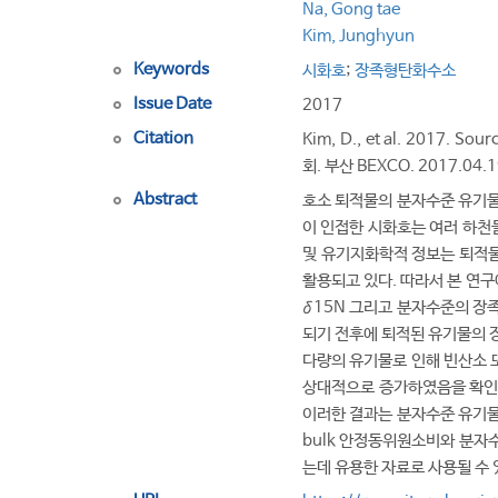
Na, Gong tae
Kim, Junghyun
Keywords
시화호
;
장족형탄화수소
Issue Date
2017
Citation
Kim, D., et al. 2017. S
회. 부산 BEXCO. 2017.04.1
Abstract
호소 퇴적물의 분자수준 유기물
이 인접한 시화호는 여러 하천
및 유기지화학적 정보는 퇴적물
활용되고 있다. 따라서 본 연구
δ15N 그리고 분자수준의 장족
되기 전후에 퇴적된 유기물의 장
다량의 유기물로 인해 빈산소 
상대적으로 증가하였음을 확인하
이러한 결과는 분자수준 유기물
bulk 안정동위원소비와 분자
는데 유용한 자료로 사용될 수 