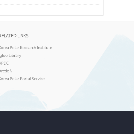
RELATED LINKS
Korea Polar Research Institute
igloo Library
KPDC
Arctic N
Korea Polar Portal Service