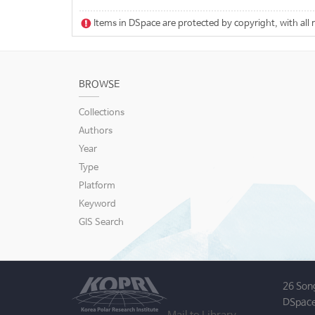
Items in DSpace are protected by copyright, with all 
BROWSE
Collections
Authors
Year
Type
Platform
Keyword
GIS Search
26 Son
DSpace