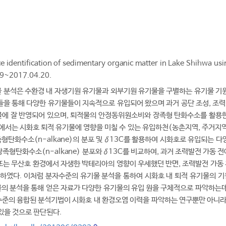
ource identification of sedimentary organic matter in Lake 
9~2017.04.20.
 분석은 수환경 내 자생기원 유기물과 외부기원 유기물을 구별하는 유기물 기원 
들을 통해 다양한 유기물들이 지속적으로 유입되어 왔으며 과거 공단 조성, 조력
에 잘 반영되어 있으며, 퇴적물의 안정동위원소비와 장족형 탄화수소를 활용한
에서는 시화호 퇴적 유기물에 영향을 미칠 수 있는 유입하천(농촌지역, 주거지역, 
형탄화수소(n-alkane)의 분포 및 δ13C를 활용하여 시화호로 유입되는 
족형탄화수소(n-alkane) 분포와 δ13C를 비교하여, 과거 조력발전 가동 
또는 무산호 환경에서 자생한 박테리아의 영향이 우세했던 반면, 조력발전 가동
였다. 이처럼 분자수준의 유기물 분석을 통하여 시화호 내 퇴적 유기물의 기원
의 분석을 통해 얻은 자료가 다양한 유기물의 유입 원을 구체적으로 파악하는데
수준의 융합된 분석기법이 시화호 내 환경오염 이력을 파악하는 연구뿐만 아니라 
있을 것으로 판단된다.