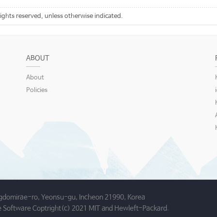
rights reserved, unless otherwise indicated.
ABOUT
About
Policies
gdomirae-ro, Yeonsu-gu, Incheon 21990, Korea
 Software Coptright(c) 2021 MIT and Hewleft-Packard.