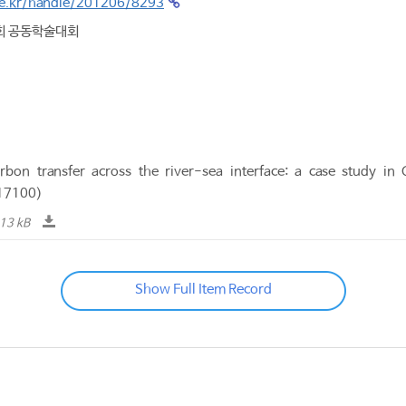
.re.kr/handle/201206/8293
회 공동학술대회
bon transfer across the river-sea interface: a case study i
17100)
13 kB
Show Full Item Record