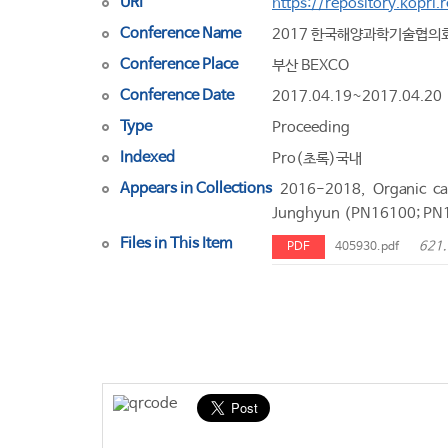
URI
https://repository.kopri
Conference Name
2017 한국해양과학기술협의
Conference Place
부산 BEXCO
Conference Date
2017.04.19~2017.04.20
Type
Proceeding
Indexed
Pro(초록)국내
Appears in Collections
2016-2018, Organic car
Junghyun (PN16100; PN
Files in This Item
621.
PDF
405930.pdf