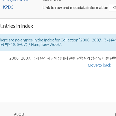
KPDC
Link to raw and metadata information
K
Entries in Index
here are no entries in the index for Collection "2006-2
성 파악 (06-07) / Nam, Tae-Wook".
2006-2007, 극지 유래 세균의 당대사 관련 단백질의 탐색 및 이들 단백질
Move to back
ABOUT