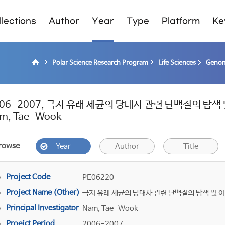
lections
Author
Year
Type
Platform
Ke
Polar Science Research Program
Life Sciences
Genom
06-2007, 극지 유래 세균의 당대사 관련 단백질의 탐색 
m, Tae-Wook
rowse
Year
Author
Title
Project Code
PE06220
Project Name (Other)
극지 유래 세균의 당대사 관련 단백질의 탐색 및 
Principal Investigator
Nam, Tae-Wook
Proejct Period
2006-2007