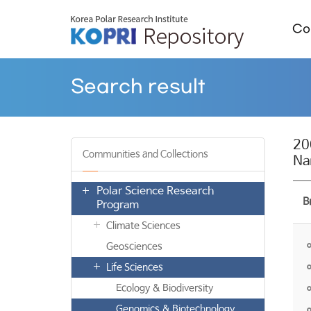
Col
Search result
20
Communities and Collections
Na
Polar Science Research
B
Program
Climate Sciences
Geosciences
Life Sciences
Ecology & Biodiversity
Genomics & Biotechnology