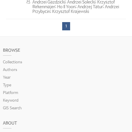
Andrzei Gazdzicki; Andrzei Solecki; Krzysztof
Birkenmajer; Ho Il Yoon; Andrzej Tatur; Andrzei
Przybycin; Krzysztof Krajewski
1
BROWSE
Collections
Authors
Year
Type
Platform
Keyword
GIS Search
ABOUT