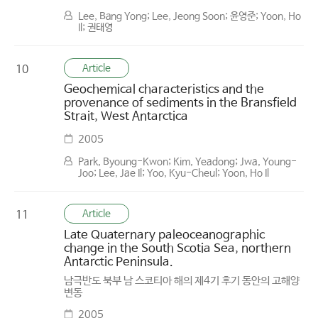
Lee, Bang Yong; Lee, Jeong Soon; 윤영준; Yoon, Ho
Il; 권태영
Article
10
Geochemical characteristics and the
provenance of sediments in the Bransfield
Strait, West Antarctica
2005
Park, Byoung-Kwon; Kim, Yeadong; Jwa, Young-
Joo; Lee, Jae Il; Yoo, Kyu-Cheul; Yoon, Ho Il
Article
11
Late Quaternary paleoceanographic
change in the South Scotia Sea, northern
Antarctic Peninsula.
남극반도 북부 남 스코티아 해의 제4기 후기 동안의 고해양
변동
2005