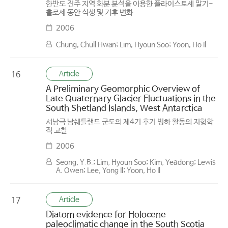
한반도 진주 지역 화분 분석을 이용한 플라이스토세 말기-
홀로세 동안 식생 및 기후 변화
2006
Chung, Chull Hwan; Lim, Hyoun Soo; Yoon, Ho Il
Article
16
A Preliminary Geomorphic Overview of
Late Quaternary Glacier Fluctuations in the
South Shetland Islands, West Antarctica
서남극 남쉐틀랜드 군도의 제4기 후기 빙하 활동의 지형학
적 고찰
2006
Seong, Y.B.; Lim, Hyoun Soo; Kim, Yeadong; Lewis
A. Owen; Lee, Yong Il; Yoon, Ho Il
Article
17
Diatom evidence for Holocene
paleoclimatic change in the South Scotia