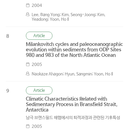
2004
Lee, Bang Yong; Kim, Seong-Joong; Kim,
Yeadong; Yoon, Ho Il
Article
8
Milankovitch cycles and paleoceanographic
evolution within sediments from ODP Sites
980 and 983 of the North Atlantic Ocean
2005
Naokaze Ahagon; Hyun, Sangmin; Yoon, Ho Il
Article
9
Climatic Characteristics Related with
Sedimentary Process in Bransfield Strait,
Antarctica
남극 브랜스필드 해협에서의 퇴적과정과 관련된 기후특성
2005