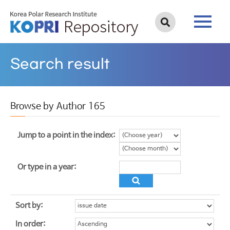
Search result
Browse by Author 165
Jump to a point in the index:
Or type in a year:
Sort by:
In order: