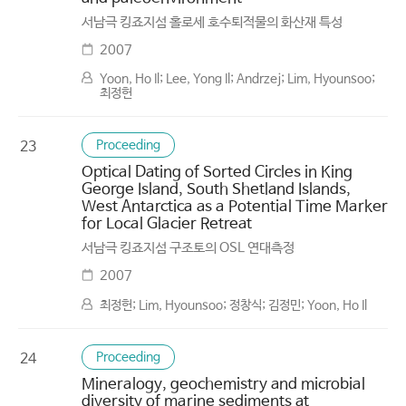
서남극 킹죠지섬 홀로세 호수퇴적물의 화산재 특성
2007
Yoon, Ho Il; Lee, Yong Il; Andrzej; Lim, Hyounsoo;
최정헌
Proceeding
23
Optical Dating of Sorted Circles in King
George Island, South Shetland Islands,
West Antarctica as a Potential Time Marker
for Local Glacier Retreat
서남극 킹죠지섬 구조토의 OSL 연대측정
2007
최정헌; Lim, Hyounsoo; 정창식; 김정민; Yoon, Ho Il
Proceeding
24
Mineralogy, geochemistry and microbial
diversity of marine sediments at