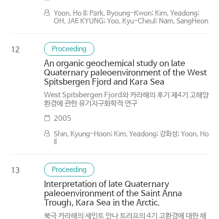
Yoon, Ho Il; Park, Byoung-Kwon; Kim, Yeadong;
OH, JAE KYUNG; Yoo, Kyu-Cheul; Nam, SangHeon
Proceeding
12
An organic geochemical study on late
Quaternary paleoenvironment of the West
Spitsbergen Fjord and Kara Sea
West Spitsbergen Fjord와 카라해의 후기 제4기 고해양
환경에 관한 유기지구화학적 연구
2005
Shin, Kyung-Hoon; Kim, Yeadong; 강화성; Yoon, Ho
Il
Proceeding
13
Interpretation of late Quaternary
paleoenvironment of the Saint Anna
Trough, Kara Sea in the Arctic.
북극 카라해의 세인트 안나 트러프의 4기 고환경에 대한 해