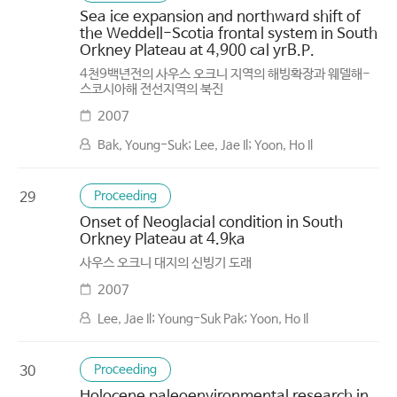
Sea ice expansion and northward shift of
the Weddell-Scotia frontal system in South
Orkney Plateau at 4,900 cal yrB.P.
4천9백년전의 사우스 오크니 지역의 해빙확장과 웨델해-
스코시아해 전선지역의 북진
2007
Bak, Young-Suk; Lee, Jae Il; Yoon, Ho Il
Proceeding
29
Onset of Neoglacial condition in South
Orkney Plateau at 4.9ka
사우스 오크니 대지의 신빙기 도래
2007
Lee, Jae Il; Young-Suk Pak; Yoon, Ho Il
Proceeding
30
Holocene paleoenvironmental research in