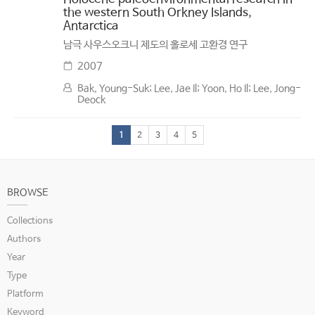
the western South Orkney Islands,
Antarctica
남극 사우스오크니 제도의 홀로세 고환경 연구
2007
Bak, Young-Suk; Lee, Jae Il; Yoon, Ho Il; Lee, Jong-
Deock
1
2
3
4
5
BROWSE
Collections
Authors
Year
Type
Platform
Keyword