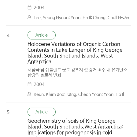
2004
Lee, Seung Hyoun; Yoon, Ho Il; Chung, Chull Hwan
Article
4
Holocene Variations of Organic Carbon
Contents in Lake Langer of King George
Island, South Shetland Islands, West
Antarctica
서남극 남 쉐틀랜드 군도 킹조지 섬 랑거 호수 내 유기탄소
함량의 홀로세 변화
2004
Keun, Khim Boo; Kang, Cheon Yoon; Yoon, Ho Il
Article
5
Geochemistry of soils of King George
Island, South Shetlands,West Antarctica:
Implications for pedogenesis in cold