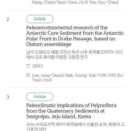
Kang, Cheon Yoon; Yoon, Ho Il; Yoo, Kyu-Cheul
Article
2
Paleoenvironmental research of the
Antarctic Core Sediment from the Antarctic
Polar Front in Drake Passage, based on
Diatom assemblage
남극 드레이크 해협 극전선 부근 시추 퇴적물(DP00-02)
에서 규조 화석을 이용한 고환경 연구
2003
Lee, Jong-Deock; Bak, Young-Suk; YUN, HYE SU;
Yoon, Ho Il
Article
3
Paleoclimatic Implications of Palynoflora
from the Quaternary Sediments at
Seogwipo, Jeju Island, Korea
JeJu 서귀포지역 제4기 퇴적층에서 산출된 포자, 화분의 고
기후적 의미