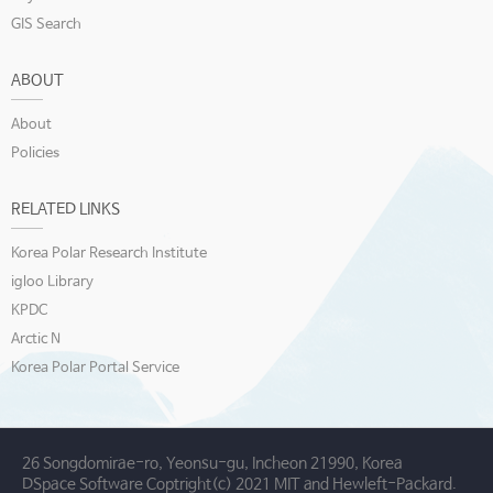
GIS Search
ABOUT
About
Policies
RELATED LINKS
Korea Polar Research Institute
igloo Library
KPDC
Arctic N
Korea Polar Portal Service
26 Songdomirae-ro, Yeonsu-gu, Incheon 21990, Korea
DSpace Software Coptright(c) 2021 MIT and Hewleft-Packard.