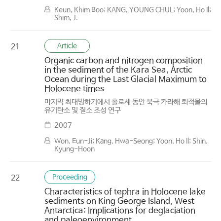
Keun, Khim Boo; KANG, YOUNG CHUL; Yoon, Ho Il;
Shim, J.
Article
21
Organic carbon and nitrogen composition
in the sediment of the Kara Sea, Arctic
Ocean during the Last Glacial Maximum to
Holocene times
마지막 최대빙하기에서 홀로세 동안 북극 카라해 퇴적물의
유기탄소 및 질소 조성 연구
2007
Won, Eun-Ji; Kang, Hwa-Seong; Yoon, Ho Il; Shin,
Kyung-Hoon
Proceeding
22
Characteristics of tephra in Holocene lake
sediments on King George Island, West
Antarctica: Implications for deglaciation
and paleoenvironment