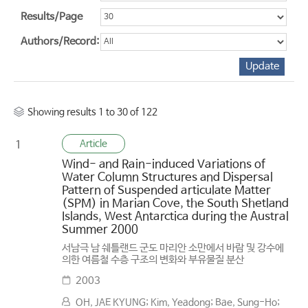
Results/Page
Authors/Record:
Showing results 1 to 30 of 122
Article
1
Wind- and Rain-induced Variations of
Water Column Structures and Dispersal
Pattern of Suspended articulate Matter
(SPM) in Marian Cove, the South Shetland
Islands, West Antarctica during the Austral
Summer 2000
서남극 남 쉐틀랜드 군도 마리안 소만에서 바람 및 강수에
의한 여름철 수층 구조의 변화와 부유물질 분산
2003
OH, JAE KYUNG; Kim, Yeadong; Bae, Sung-Ho;