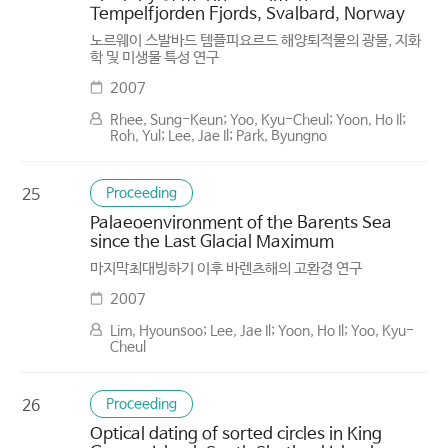
Tempelfjorden Fjords, Svalbard, Norway
노르웨이 스발바드 템플피요르드 해양퇴적물의 광물, 지화
학 및 미생물 특성 연구
2007
Rhee, Sung-Keun; Yoo, Kyu-Cheul; Yoon, Ho Il;
Roh, Yul; Lee, Jae Il; Park, Byungno
Proceeding
25
Palaeoenvironment of the Barents Sea
since the Last Glacial Maximum
마지막최대빙하기 이후 바렌츠해의 고환경 연구
2007
Lim, Hyounsoo; Lee, Jae Il; Yoon, Ho Il; Yoo, Kyu-
Cheul
Proceeding
26
Optical dating of sorted circles in King